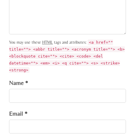
You may use these
HTML
tags and attributes:
<a href=""
title=""> <abbr title=""> <acronym title=""> <b>
<blockquote cite=""> <cite> <code> <del
datetime=""> <em> <i> <q cite=""> <s> <strike>
<strong>
Name *
Email *